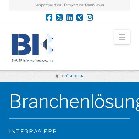
Supportmeldung
|
Fernwartung TeamViewer
Nav
HOME
LÖSUNGEN
Branchenlösun
INTEGRA® ERP