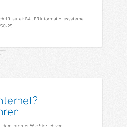
schrift lautet: BAUER Informationssysteme
1950-25
G
nternet?
hren
s dem Internet Wie Sie sich vor