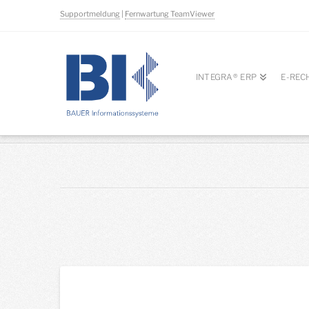
Supportmeldung
|
Fernwartung TeamViewer
INTEGRA® ERP
E-REC
HOME
INTERN
AKTUELLES