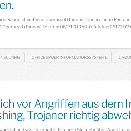
en.
euen Räumlichkeiten in Oberursel (Taunus). Unsere neue Postan
 Oberursel (Taunus) Telefon: 06171 91950-0 Telefax: 06171 9
ONSULTING
OFFICE BAUER INFORMATIONSSYSTEME
UMZU
ich vor Angriffen aus dem I
ing, Trojaner richtig abwe
e ist und wie sie arbeitet Erfahren Sie mehr über Angriffe au